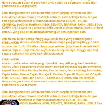
Hanya dengan 1 akun di situs kami anda sudah bisa bermain semua fitur
permainan di
.
KARTUPOKER
Kami mengutamakan semua member
kenyamanan dan
KARTUPOKER
kemudahan dalam semua transaksi, untuk itu kami bekerja sama dengan
berbagai bank terkenal di indonesia di antaranya BCA, BSI, BNI, BRI,
CIMBNIAGA, MANDIRI, MAYBANK, MEGA, PERMATA, SINARMAS, PANIN , JENIUS Dan
KOSPIN JASA selain itu
di support oleh perangkat seperti android
KARTUPOKER
dan IOS yang bisa anda mainkan dimanapun dan kapanpun saja.
Raih bonus jutaan setiap minggunya untuk anda yang bermain game
, dalam event ini menentukan siapa yang paling tinggi dalam
KARTUPOKER
turnover dari 1 s/d 10 setiap minggunya, rasakan juga bonus menarik kami
lainnya seperti lucky spin dan mysteri box setiap harinya. Tunggu apa lagi
segera daftarkan diri anda dan raih hadiahnya!
KARTUPOKER
adalah media poker online yang memakai uang asli yang kami sediakan
khusus untuk para pecinta poker online. Dengan beraneka ragam permainan
seperti Texas Poker, Domino Dealer, Bandar Ceme, Ceme Keliling, Dominobet,
Capsa Susun, Bandar Capsa, Blackjack, Omaha, Super10, Superbull, QQspirit,
Slots, IDNLIVE, Togel dan E-SPORT, sportbook, E-lottery dan MM Tangkas.
Hanya dengan 1 akun di situs kami anda sudah bisa bermain semua fitur
permainan di
.
KARTUPOKER
Kami mengutamakan semua member
kenyamanan dan
KARTUPOKER
kemudahan dalam semua transaksi, untuk itu kami bekerja sama dengan
berbagai bank terkenal di indonesia di antaranya BCA, BSI, BNI, BRI,
CIMBNIAGA, MANDIRI, MAYBANK, MEGA, PERMATA, SINARMAS, PANIN , JENIUS Dan