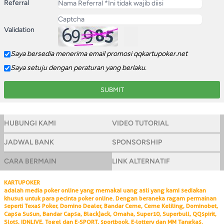
Referral
Validation
Saya bersedia menerima email promosi qqkartupoker.net
Saya setuju dengan peraturan yang berlaku.
SUBMIT
HUBUNGI KAMI
VIDEO TUTORIAL
JADWAL BANK
SPONSORSHIP
CARA BERMAIN
LINK ALTERNATIF
KARTUPOKER
adalah media poker online yang memakai uang asli yang kami sediakan
khusus untuk para pecinta poker online. Dengan beraneka ragam permainan
seperti Texas Poker, Domino Dealer, Bandar Ceme, Ceme Keliling, Dominobet,
Capsa Susun, Bandar Capsa, Blackjack, Omaha, Super10, Superbull, QQspirit,
Slots, IDNLIVE, Togel dan E-SPORT, sportbook, E-lottery dan MM Tangkas.