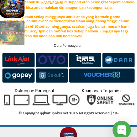
KOSPIN JASA selain itu
di support oleh perangkat seperti android
KARTUPOKER
dan IOS yang bisa anda mainkan dimanapun dan kapanpun saja.
Raih bonus jutaan setiap minggunya untuk anda yang bermain game
, dalam event ini menentukan siapa yang paling tinggi dalam
KARTUPOKER
turnover dari 1 s/d 10 setiap minggunya, rasakan juga bonus menarik kami
lainnya seperti lucky spin dan mysteri box setiap harinya. Tunggu apa lagi
segera daftarkan diri anda dan raih hadiahnya!
Cara Pembayaran:
Dukungan Perangkat :
Keamanan Terjamin :
© Copyright qqkartupoker.net 2026 All rights reserved | 18+